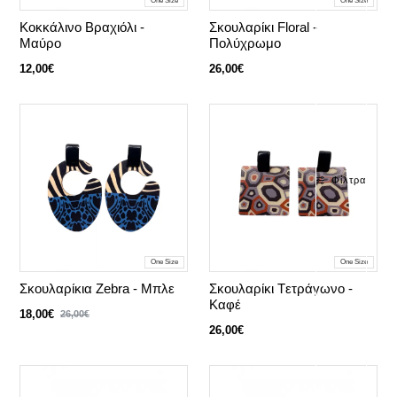
One Size
One Size
Κοκκάλινο Βραχιόλι -
Σκουλαρίκι Floral -
Μαύρο
Πολύχρωμο
12,00€
26,00€
Φίλτρα
One Size
One Size
Σκουλαρίκια Zebra - Μπλε
Σκουλαρίκι Tετράγωνο -
Καφέ
18,00€
26,00€
26,00€