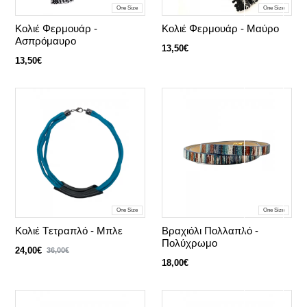
One Size
One Size
Κολιέ Φερμουάρ -
Κολιέ Φερμουάρ - Μαύρο
Ασπρόμαυρο
13,50€
13,50€
One Size
One Size
Κολιέ Tετραπλό - Mπλε
Βραχιόλι Πολλαπλό -
Πολύχρωμο
24,00€
36,00€
18,00€