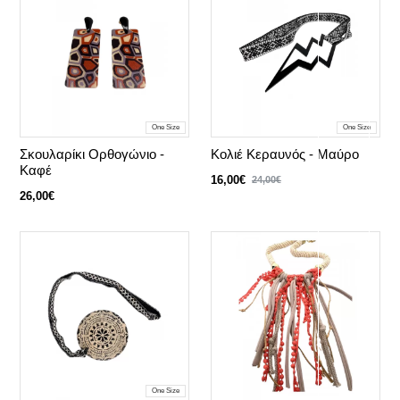
One Size
One Size
Σκουλαρίκι Oρθογώνιο -
Κολιέ Κεραυνός - Μαύρο
Καφέ
16,00€
24,00€
26,00€
One Size