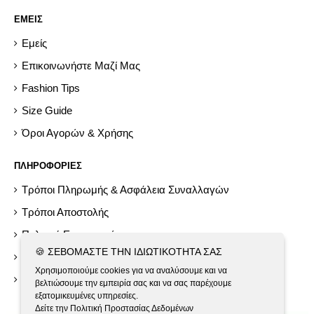
ΕΜΕΙΣ
Εμείς
Επικοινωνήστε Μαζί Μας
Fashion Tips
Size Guide
Όροι Αγορών & Χρήσης
ΠΛΗΡΟΦΟΡΙΕΣ
Τρόποι Πληρωμής & Ασφάλεια Συναλλαγών
Τρόποι Αποστολής
Πολιτική Επιστροφών
🍪 ΣΕΒΌΜΑΣΤΕ ΤΗΝ ΙΔΙΩΤΙΚΌΤΗΤΆ ΣΑΣ
Help
Χρησιμοποιούμε cookies για να αναλύσουμε και να
Εργαλεία GDPR
βελτιώσουμε την εμπειρία σας και να σας παρέχουμε
εξατομικευμένες υπηρεσίες.
Δείτε την Πολιτική Προστασίας Δεδομένων