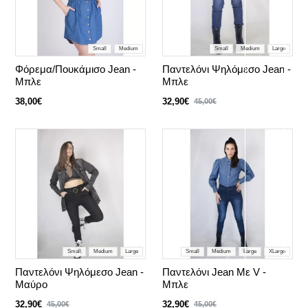
Small
Medium
Small
Medium
Large
Φόρεμα/Πουκάμισο Jean -
Παντελόνι Ψηλόμεσο Jean -
Μπλε
Mπλε
38,00€
32,90€
45,00€
Small
Medium
Large
Small
Medium
Large
XLarge
Παντελόνι Ψηλόμεσο Jean -
Παντελόνι Jean Με V -
Mαύρο
Μπλε
32,90€
32,90€
45,00€
45,00€