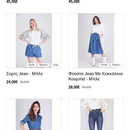
45,95€
45,00€
Small
Medium
Large
Small
Medium
Σορτς Jean - Μπλε
Φούστα Jean Με Κοκκάλινα
Κουμπιά - Μπλε
24,00€
28,00€
28,00€
30,00€