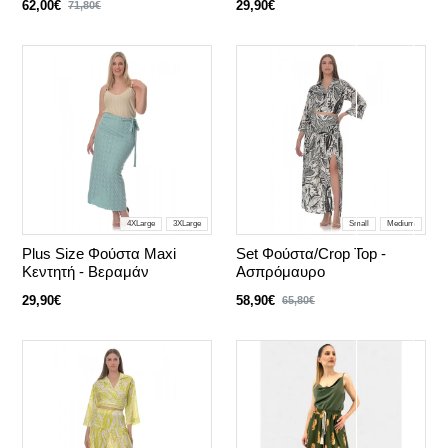
62,00€
29,90€
71,80€
4XLarge
3XLarge
Small
Medium
Plus Size Φούστα Maxi
Set Φούστα/Crop Top -
Κεντητή - Βεραμάν
Ασπρόμαυρο
29,90€
58,90€
65,80€