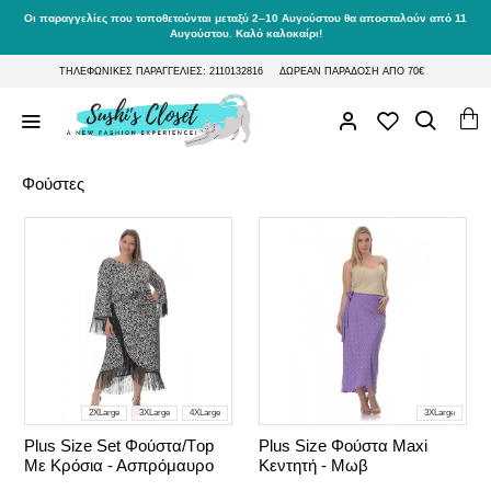
Οι παραγγελίες που τοποθετούνται μεταξύ 2–10 Αυγούστου θα αποσταλούν από 11
Αυγούστου. Καλό καλοκαίρι!
ΤΗΛΕΦΩΝΙΚΕΣ ΠΑΡΑΓΓΕΛΙΕΣ: 2110132816
ΔΩΡΕΑΝ ΠΑΡΑΔΟΣΗ ΑΠΟ 70€
Φούστες
2XLarge
3XLarge
4XLarge
3XLarge
Plus Size Set Φούστα/Τop
Plus Size Φούστα Maxi
Με Κρόσια - Ασπρόμαυρο
Κεντητή - Μωβ