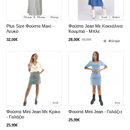
2XLarge
3XLarge
4XLarge
Small
Medium
Plus Size Φούστα Maxi -
Φούστα Jean Με Κοκκάλινα
Λευκό
Κουμπιά - Μπλε
32,00€
28,00€
30,00€
Φίλτρα
Small
Small
Φούστα Mini Jean Με Κρίκο
Φούστα Mini Jean - Γαλάζιο
- Γαλάζιο
25,99€
25,99€