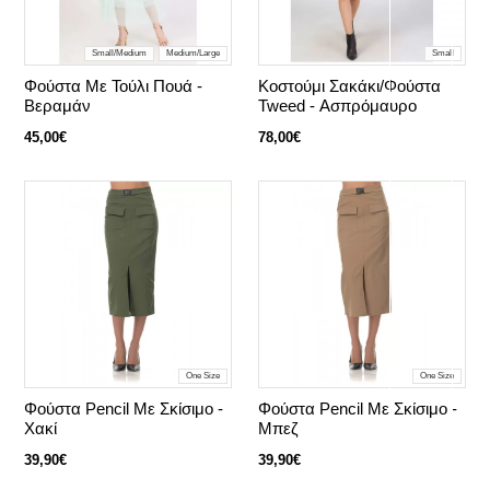
Small/Medium
Medium/Large
Small
Φούστα Με Τούλι Πουά -
Κοστούμι Σακάκι/Φούστα
Βεραμάν
Tweed - Ασπρόμαυρο
45,00€
78,00€
One Size
One Size
Φούστα Pencil Με Σκίσιμο -
Φούστα Pencil Με Σκίσιμο -
Χακί
Μπεζ
39,90€
39,90€