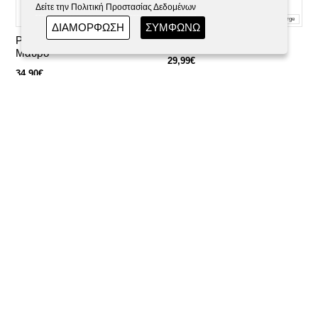
Δείτε την Πολιτική Προστασίας Δεδομένων
2XLarge
3XLarge
Medium
XLarge
ΔΙΑΜΟΡΦΩΣΗ
ΣΥΜΦΩΝΩ
Plus Size Φούστα Midi -
Φούστα Mini - Λεοπάρ
Μαύρο
29,99€
34,90€
Small
Medium
Large
XLarge
Small
Φούστα Mini - Ασπρόμαυρο
Set Φούστα/Μπούστο Floral
- Μωβ
29,99€
68,90€
83,80€