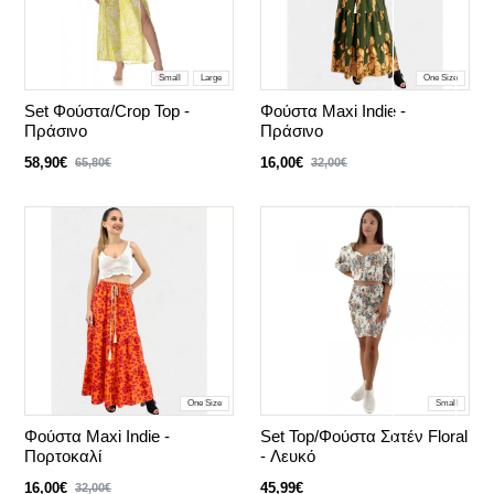
Small
Large
One Size
Set Φούστα/Crop Top -
Φούστα Maxi Indie -
Πράσινο
Πράσινο
58,90€
16,00€
65,80€
32,00€
One Size
Small
Φούστα Maxi Indie -
Set Top/Φούστα Σατέν Floral
Πορτοκαλί
- Λευκό
16,00€
45,99€
32,00€