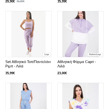
29,90€
35,99€
36,80€
Large
Medium/Large
Set Αθλητικό Τοπ/Παντελόνι
Αθλητική Φόρμα Capri -
Ριμπ - Λιλά
Λιλά
35,99€
23,00€