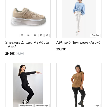
37
38
39
40
41
One Size
Sneakers Δίπατα Με Λάμψη
Αθλητικό Παντελόνι - Λευκό
- Μπεζ
29,99€
29,90€
36,90€
Small/Medium
Medium/Large
2XLarge