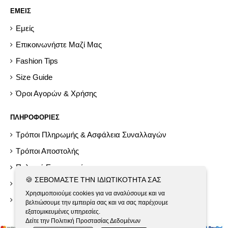
ΕΜΕΙΣ
Εμείς
Επικοινωνήστε Μαζί Μας
Fashion Tips
Size Guide
Όροι Αγορών & Χρήσης
ΠΛΗΡΟΦΟΡΙΕΣ
Τρόποι Πληρωμής & Ασφάλεια Συναλλαγών
Τρόποι Αποστολής
Πολιτική Επιστροφών
🍪 ΣΕΒΌΜΑΣΤΕ ΤΗΝ ΙΔΙΩΤΙΚΌΤΗΤΆ ΣΑΣ
Help
Χρησιμοποιούμε cookies για να αναλύσουμε και να
Εργαλεία GDPR
βελτιώσουμε την εμπειρία σας και να σας παρέχουμε
εξατομικευμένες υπηρεσίες.
Δείτε την Πολιτική Προστασίας Δεδομένων