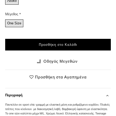
Λευκό
Μέγεθος
One Size
Προσθήκη στο Καλάθι
Οδηγός Μεγεθών
Προσθήκη στα Αγαπημένα
Περιγραφή
Παντελόνι σε sport chic γραμμή με ελαστική μέση και ρυθμιζόμενο κορδόνι. Πλαϊνές
τσέπες που κλείνουν με διακοσμητική λαβή. Βαμβακερή ύφανση με ελαστικότητα.
Το one size καλύπτει μέχρι M/L. Χρώμα: Λευκό. Ελληνικής κατασκευής. Teenage