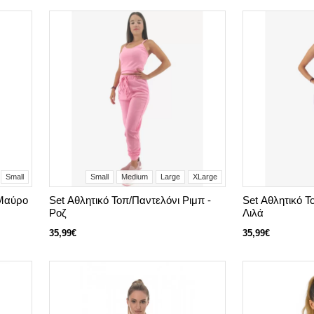
Small
Small
Medium
Large
XLarge
 Μαύρο
Set Αθλητικό Τοπ/Παντελόνι Ριμπ -
Set Αθλητικό Τ
Ροζ
Λιλά
35,99€
35,99€