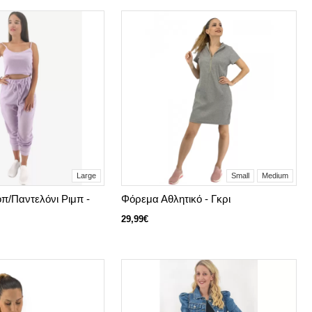
Large
Small
Medium
οπ/Παντελόνι Ριμπ -
Φόρεμα Αθλητικό - Γκρι
29,99€