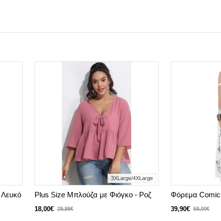
3XLarge/4XLarge
 Λευκό
Plus Size Μπλούζα με Φιόγκο - Ροζ
Φόρεμα Comics
18,00€
39,90€
29,99€
59,00€