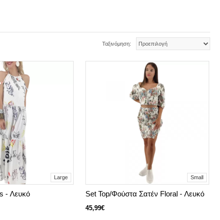
Ταξινόμηση:
Large
Small
 - Λευκό
Set Top/Φούστα Σατέν Floral - Λευκό
45,99€