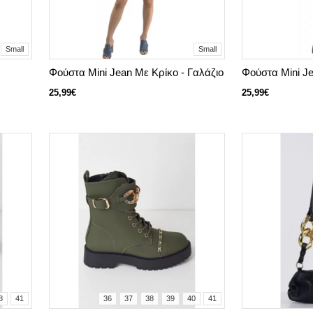
Small
Small
Φούστα Mini Jean Με Κρίκο - Γαλάζιο
Φούστα Mini Je
25,99€
25,99€
8
41
36
37
38
39
40
41