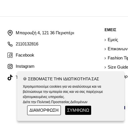
ΕΜΕΙΣ
Μπαρουξή 4, 121 36 Περιστέρι
Εμείς
2110132816
Επικοινων
Facebook
Fashion Ti
Instagram
Size Guid
Όροι Αγο
Tiktok
🍪 ΣΕΒΌΜΑΣΤΕ ΤΗΝ ΙΔΙΩΤΙΚΌΤΗΤΆ ΣΑΣ
Χρησιμοποιούμε cookies για να αναλύσουμε και να
βελτιώσουμε την εμπειρία σας και να σας παρέχουμε
εξατομικευμένες υπηρεσίες.
Δείτε την Πολιτική Προστασίας Δεδομένων
ΔΙΑΜΟΡΦΩΣΗ
ΣΥΜΦΩΝΩ