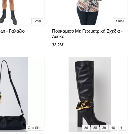
Small
Small
an - Γαλάζιο
Πουκάμισο Με Γεωμετρικά Σχέδια -
Λευκό
32,23€
One Size
36
38
39
40
41