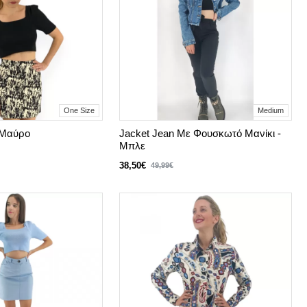
One Size
Medium
- Μαύρο
Jacket Jean Με Φουσκωτό Μανίκι -
Μπλε
38,50€
49,99€