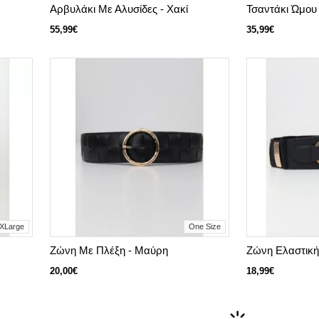
Αρβυλάκι Με Αλυσίδες - Χακί
Τσαντάκι Ώμου
55,99€
35,99€
XLarge
One Size
Ζώνη Με Πλέξη - Μαύρη
Ζώνη Ελαστική
20,00€
18,99€