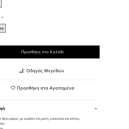
ze
Προσθήκη στο Καλάθι
Οδηγός Μεγεθών
Προσθήκη στα Αγαπημένα
αφή
t δίχτυ μακρύ, με κορδόνι στη μέση, κουκούλα και τσέπες.
τα :
ρο