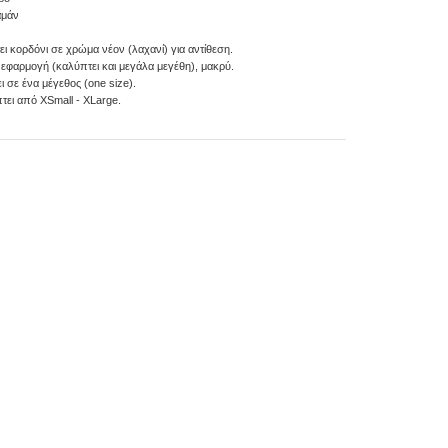
αμάν
ει κορδόνι σε χρώμα νέον (λαχανί) για αντίθεση.
 εφαρμογή (καλύπτει και μεγάλα μεγέθη), μακρύ.
ι σε ένα μέγεθος (one size).
τει από XSmall - XLarge.