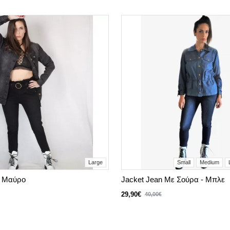
Large
Small
Medium
- Μαύρο
Jacket Jean Με Σούρα - Μπλε
29,90€
40,00€