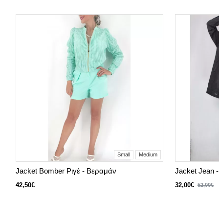
Small
Medium
Jacket Bomber Ριγέ - Βεραμάν
Jacket Jean 
42,50€
32,00€
52,00€