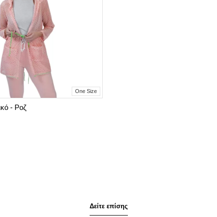
One Size
κό - Ροζ
Δείτε επίσης