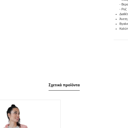
- Βερ
- Ροζ
Διαθέτ
Άνετη
Βγαίνε
Καλύπ
Σχετικά προϊόντα