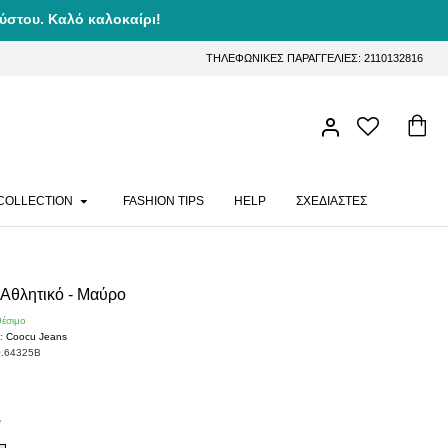
ύστου. Καλό καλοκαίρι!
ΤΗΛΕΦΩΝΙΚΕΣ ΠΑΡΑΓΓΕΛΙΕΣ: 2110132816
COLLECTION
FASHION TIPS
HELP
ΣΧΕΔΙΑΣΤΕΣ
 Αθλητικό - Μαύρο
θέσιμο
:
Coocu Jeans
0.64325B