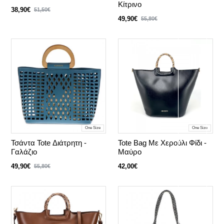
Κίτρινο
38,90€
51,50€
49,90€
55,80€
One Size
One Size
Τσάντα Tote Διάτρητη -
Tote Bag Με Χερούλι Φίδι -
Γαλάζιο
Μαύρο
49,90€
42,00€
55,80€