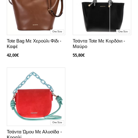
One Size
One Size
Tote Bag Με Χερούλι Φίδι -
Τσάντα Tote Με Κορδόνι -
Καφέ
Μαύρο
42,00€
55,80€
One Size
Τσάντα Ώμου Με Αλυσίδα -
Κοραλί