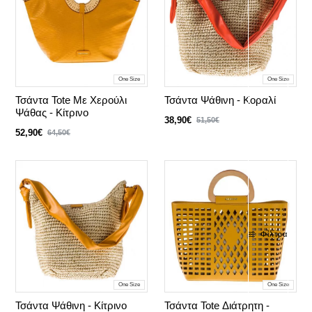
One Size
One Size
Τσάντα Tote Με Χερούλι
Τσάντα Ψάθινη - Κοραλί
Ψάθας - Κίτρινο
38,90€
51,50€
52,90€
64,50€
Φίλτρα
One Size
One Size
Τσάντα Ψάθινη - Κίτρινο
Τσάντα Tote Διάτρητη -