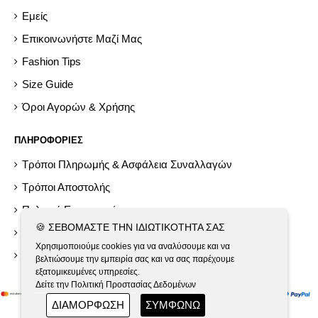
Εμείς
Επικοινωνήστε Μαζί Μας
Fashion Tips
Size Guide
Όροι Αγορών & Χρήσης
ΠΛΗΡΟΦΟΡΙΕΣ
Τρόποι Πληρωμής & Ασφάλεια Συναλλαγών
Τρόποι Αποστολής
Πολιτική Επιστροφών
🍪 ΣΕΒΌΜΑΣΤΕ ΤΗΝ ΙΔΙΩΤΙΚΌΤΗΤΆ ΣΑΣ
Help
Χρησιμοποιούμε cookies για να αναλύσουμε και να
Εργαλεία GDPR
βελτιώσουμε την εμπειρία σας και να σας παρέχουμε
εξατομικευμένες υπηρεσίες.
Δείτε την Πολιτική Προστασίας Δεδομένων
ΔΙΑΜΟΡΦΩΣΗ
ΣΥΜΦΩΝΩ