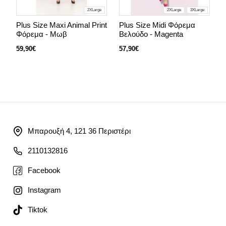
2XLarge
2XLarge
3XLarge
Plus Size Maxi Animal Print
Plus Size Midi Φόρεμα
P
Φόρεμα - Μωβ
Βελούδο - Magenta
Μ
59,90€
57,90€
6
Μπαρουξή 4, 121 36 Περιστέρι
2110132816
Facebook
Instagram
Tiktok