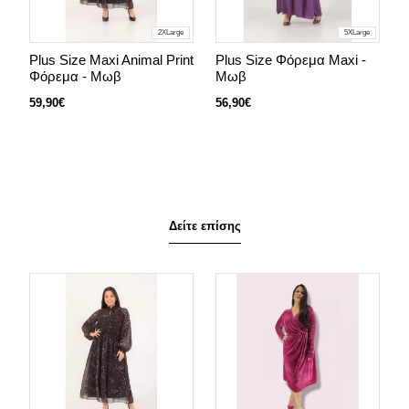
2XLarge
5XLarge
Plus Size Maxi Animal Print
Plus Size Φόρεμα Maxi -
P
Φόρεμα - Μωβ
Μωβ
Κ
59,90€
56,90€
4
Δείτε επίσης