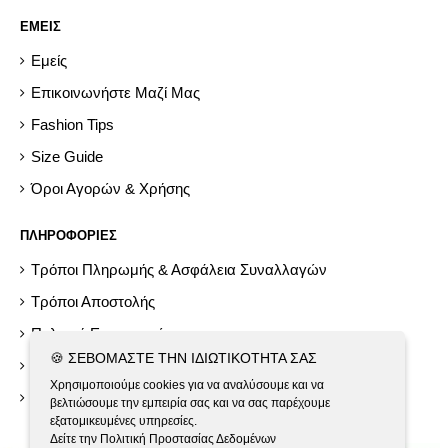
ΕΜΕΙΣ
Εμείς
Επικοινωνήστε Μαζί Μας
Fashion Tips
Size Guide
Όροι Αγορών & Χρήσης
ΠΛΗΡΟΦΟΡΙΕΣ
Τρόποι Πληρωμής & Ασφάλεια Συναλλαγών
Τρόποι Αποστολής
Πολιτική Επιστροφών
🍪 ΣΕΒΌΜΑΣΤΕ ΤΗΝ ΙΔΙΩΤΙΚΌΤΗΤΆ ΣΑΣ
Help
Χρησιμοποιούμε cookies για να αναλύσουμε και να
Εργαλεία GDPR
βελτιώσουμε την εμπειρία σας και να σας παρέχουμε
εξατομικευμένες υπηρεσίες.
Δείτε την Πολιτική Προστασίας Δεδομένων