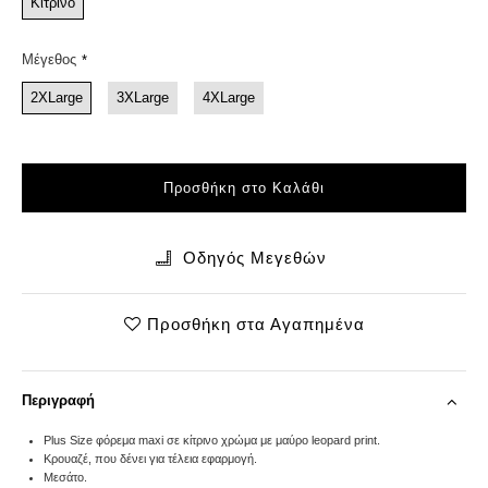
Κίτρινο
Μέγεθος
2XLarge
3XLarge
4XLarge
Προσθήκη στο Καλάθι
Οδηγός Μεγεθών
Προσθήκη στα Αγαπημένα
Περιγραφή
Plus Size φόρεμα maxi σε κίτρινο χρώμα με μαύρο leopard print.
Kρουαζέ, που δένει για τέλεια εφαρμογή.
Μεσάτο.