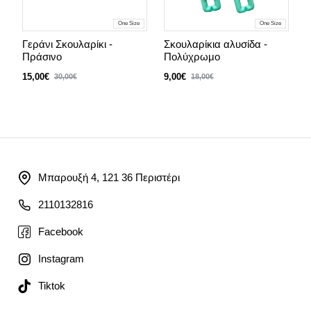
One Size
One Size
Γεράνι Σκουλαρίκι -
Σκουλαρίκια αλυσίδα -
Σ
Πράσινο
Πολύχρωμο
Φ
15,00€
9,00€
9
30,00€
18,00€
Μπαρουξή 4, 121 36 Περιστέρι
2110132816
Facebook
Instagram
Tiktok