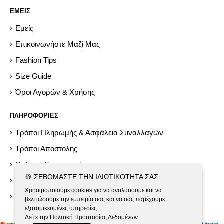
ΕΜΕΙΣ
Εμείς
Επικοινωνήστε Μαζί Μας
Fashion Tips
Size Guide
Όροι Αγορών & Χρήσης
ΠΛΗΡΟΦΟΡΙΕΣ
Τρόποι Πληρωμής & Ασφάλεια Συναλλαγών
Τρόποι Αποστολής
Πολιτική Επιστροφών
🍪 ΣΕΒΌΜΑΣΤΕ ΤΗΝ ΙΔΙΩΤΙΚΌΤΗΤΆ ΣΑΣ
Help
Χρησιμοποιούμε cookies για να αναλύσουμε και να
Εργαλεία GDPR
βελτιώσουμε την εμπειρία σας και να σας παρέχουμε
εξατομικευμένες υπηρεσίες.
Δείτε την Πολιτική Προστασίας Δεδομένων