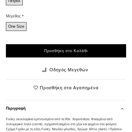
Πετρόλ
Μέγεθος
One Size
Προσθήκη στο Καλάθι
Οδηγός Μεγεθών
Προσθήκη στα Αγαπημένα
Περιγραφή
Funky σκουλαρίκια εμπνευσμένα από τα 80s. Χειροποίητα. Φτιαγμένα από
πολυμερικό πηλό (cernit), σχηματοποιημένο στο χέρι και ψημένο στο φούρνο.
Σχήμα Γεράνι με τη λέξη Funky. Μεγάλο μέγεθος. Χρώμα: Μπλε (dark) / Πράσινο.