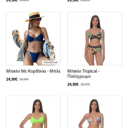
24,90€
24,90€
XSmall/Small
Μπικίνι Με Κορδόνια - Μπλε
Μπικίνι Tropical -
Πολύχρωμο
24,90€
29,90€
24,90€
38,00€