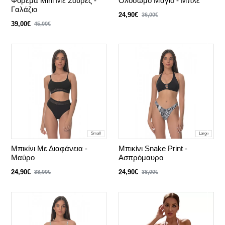
Φόρεμα Mini Με Σούρες -
Ολόσωμο Μαγιό - Μπλε
Γαλάζιο
24,90€
36,00€
39,00€
45,00€
Small
Large
Μπικίνι Με Διαφάνεια -
Μπικίνι Snake Print -
Μαύρο
Ασπρόμαυρο
24,90€
24,90€
38,00€
38,00€