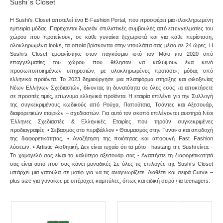
Sushi`s Closet
Η Sushi’s Closet αποτελεί ένα E-Fashion Portal, που προσφέρει μια ολοκληρωμένη
εμπειρία μόδας. Παρέχονται δωρεάν στυλιστικές συμβουλές από επαγγελματίες του
χώρου που προτείνουν, σε κάθε γυναίκα ξεχωριστά και για κάθε περίσταση,
ολοκληρωμένα looks, τα οποία βρίσκονται στην ντουλάπα σας μέσα σε 24 ώρες. Η
Sushi’s Closet εμφανίστηκε στον παγκόσμιο ιστό τον Μάϊο του 2020 από
επαγγελματίες του χώρου που θέλησαν να καλύψουν ένα κενό
προσωποποιημένων υπηρεσιών, με ολοκληρωμένες προτάσεις μόδας από
ελληνικά προϊόντα. Το 2023 δημιούργησε μια πλατφόρμα στήριξης και φιλοξενίας
Νέων Ελλήνων Σχεδιαστών, δίνοντας τη δυνατότητα σε όλες εσάς να αποκτήσετε
σε προσιτές τιμές, επώνυμα ελληνικά προϊόντα. Η εταιρία επιλέγει για την Συλλογή
της συγκεκριμένους κωδικούς από Ρούχα, Παπούτσια, Τσάντες και Αξεσουάρ,
διαφορετικών εταιριών – σχεδιαστών. Για αυτό τον σκοπό επιλέγονται αυστηρά Νέοι
Έλληνες Σχεδιαστές & Ελληνικές Εταιρίες που τηρούν συγκεκριμένες
προδιαγραφές: • Σεβασμός στο περιβάλλον • Θαυμασμός στην Γυναίκα και αποδοχή
της διαφορετικότητας. • Αναζήτηση της ποιότητας και αποφυγή Fast Fashion
λύσεων. • Artistic Αισθητική. Δεν είναι τυχαίο ότι τα μότο - hastang της Sushi είναι: -
Το χαμογελό σας είναι το καλύτερο αξεσουάρ σας - Αγαπήστε τη διαφορετικοτητά
σας είναι αυτό που σας κάνει μοναδικές Σε όλες τις επιλογές της Sushi’s Closet
υπάρχει μια γατούλα σε μοτίφ για να τις αναγνωρίζετε. Διαθέτει και σειρά Curve –
plus size για γυναίκες με υπέροχες καμπύλες, όπως και ειδική σειρά για teenagers.