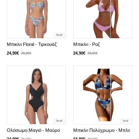
Small
Μπικίνι Floral - Τιρκουάζ
Μπικίνι - Ροζ
24,90€
24,90€
29,90€
29,90€
Small
Small
Ολόσωμο Μαγιό - Μαύρο
Μπικίνι Πολύχρωμο - Μπλε
36,00€
29,90€