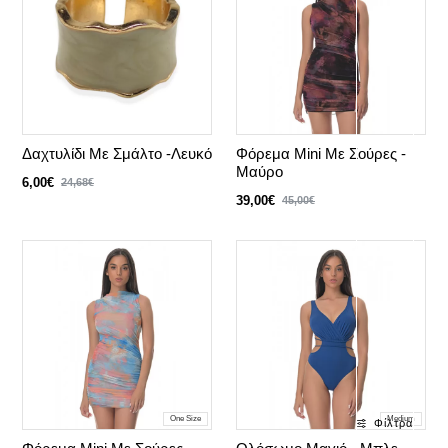
Δαχτυλίδι Με Σμάλτο -Λευκό
Φόρεμα Mini Με Σούρες -
Μαύρο
6,00€
24,68€
39,00€
45,00€
One Size
Medium
Φίλτρα