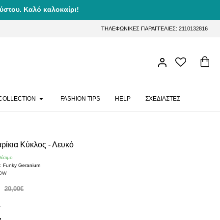
ύστου. Καλό καλοκαίρι!
ΤΗΛΕΦΩΝΙΚΕΣ ΠΑΡΑΓΓΕΛΙΕΣ: 2110132816
COLLECTION
FASHION TIPS
HELP
ΣΧΕΔΙΑΣΤΕΣ
ρίκια Κύκλος - Λευκό
θέσιμο
:
Funky Geranium
80W
20,00€