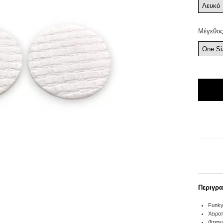
Λευκό
Μέγεθος
One Si
Περιγρ
Funky
Χειρο
Φτιαγ