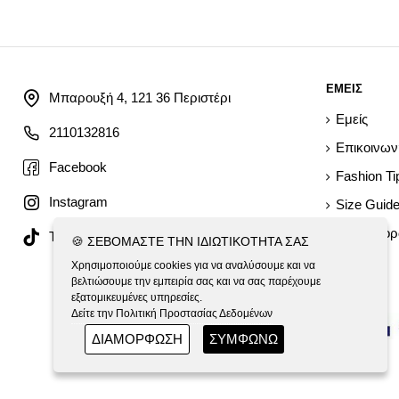
ΕΜΕΙΣ
Μπαρουξή 4, 121 36 Περιστέρι
Εμείς
2110132816
Επικοινων
Facebook
Fashion Ti
Instagram
Size Guid
Όροι Αγο
Tiktok
🍪 ΣΕΒΌΜΑΣΤΕ ΤΗΝ ΙΔΙΩΤΙΚΌΤΗΤΆ ΣΑΣ
Χρησιμοποιούμε cookies για να αναλύσουμε και να
βελτιώσουμε την εμπειρία σας και να σας παρέχουμε
εξατομικευμένες υπηρεσίες.
Δείτε την Πολιτική Προστασίας Δεδομένων
ΔΙΑΜΟΡΦΩΣΗ
ΣΥΜΦΩΝΩ