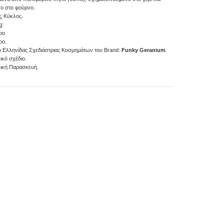
ο στο φούρνο.
:
Κύκλος.
α
:
ρο
ρο.
ο Ελληνίδας Σχεδιάστριας Κοσμημάτων του Brand:
Funky Geranium
.
ικό σχέδιο.
ική Παρασκευή.