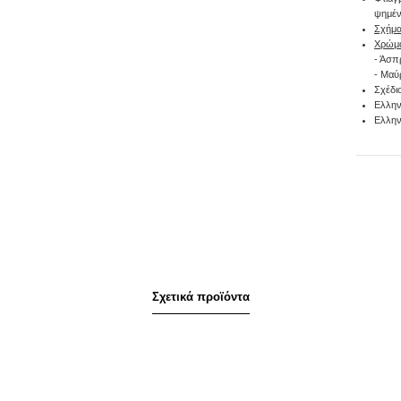
ψημέν
Σχήμα
Χρώμ
- Άσπ
- Μαύ
Σχέδι
Ελλην
Ελλην
Σχετικά προϊόντα