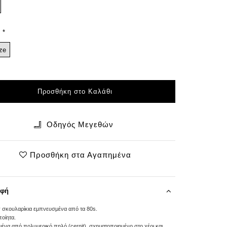
ze
Προσθήκη στο Καλάθι
Οδηγός Μεγεθών
Προσθήκη στα Αγαπημένα
αφή
 σκουλαρίκια εμπνευσμένα από τα 80s.
ποίητα.
μένα από πολυμερικό πηλό (cernit), σχηματοποιημένο στο χέρι και